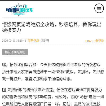
悟饭网页游戏绝招全攻略，秒级培养，教你玩出
硬核实力
2026-05-11 14:19:41
攻略信息
坑剧哥
1167
|
0
条评论
悟饭游戏网页版
嘿，悟饭迷们集合啦！今天把这款网页连连看版的悟饭游戏
拆开来给大家不留痕迹地干一段“爆裂”教程。先别急，先把游
戏一键打开，准备好那颗永不退缩的斗志。
1️⃣ 先把悟饭的初始状态弄清楚。悟饭在游戏里通常拥有强力
的切割攻击和极高的移动速度，谁说呀，它的“龙卷”连招一到
位就能把敌人搅得跟道口扫帚一样。记住：最稳的做法是找