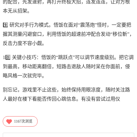
的配合，先发速射，再打开终极大招，连发连连，让对方根
本无从招架。
9️⃣ 研究对手行为模式。悟饭在面对“震荡炮”怪时，一定要把
握其测量闪避窗口，利用悟饭的超速前冲配合发动“移位斬”，
反击力度不容小觑。
10️⃣ 关键小技巧：悟饭的“跳跃点”可以调节速度级别。把它调
到最高，移动距离翻倍，短路击退敌人随时呆在你面前，侵
略风格一次就完毕。
别忘记，游戏里不止这些，始终保持用眼凉度，随时关注路
人最好在楼下看能否传回心跳信息。有没有尝试过用仪
1167
次浏览