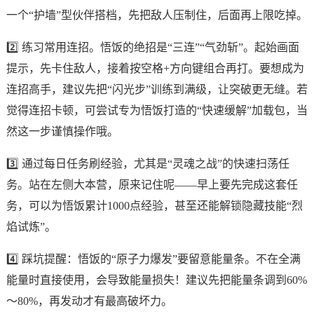
一个“护墙”型伙伴搭档，先把敌人压制住，后面再上限吃掉。
2️⃣ 练习常用连招。悟饭的绝招是“三连”“气劲斩”。起始画面
提示，先卡住敌人，接着按空格+方向键组合再打。要想成为
连招高手，建议先把“闪光步”训练到满级，让突破更无缝。若
觉得连招卡顿，可尝试专为悟饭打造的“快速缓解”加载包，当
然这一步谨慎操作哦。
3️⃣ 通过每日任务刷经验，尤其是“灵魂之战”的快速扫荡任
务。站在左侧大本营，原来记住呢——早上要先完成这套任
务，可以为悟饭累计1000点经验，甚至还能解锁隐藏技能“烈
焰试炼”。
4️⃣ 踩坑提醒：悟饭的“原子力爆发”要留意能量条。不在全满
能量时直接使用，会导致能量损失！建议先把能量条调到60%
～80%，再发动才有最高破坏力。