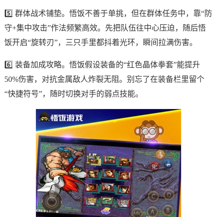
5️⃣ 群体战术铺垫。悟饭不善于单挑，但在群体任务中，靠“防
守+集中攻击”作法频繁高效。先把队伍往中心压迫，随后悟
饭开启“旋转刃”，三只手里都抖着光环，瞬间拉满伤害。
6️⃣ 装备加成攻略。悟饭假设装备的“红色晶体拳套”能提升
50%伤害，对抗金属敌人炸裂无阻。别忘了在装备栏里留个
“快捷符号”，随时切换对手的弱点技能。