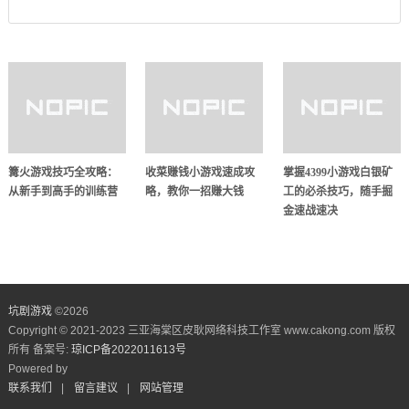
篝火游戏技巧全攻略：
收菜赚钱小游戏速成攻
掌握4399小游戏白银矿
从新手到高手的训练营
略，教你一招赚大钱
工的必杀技巧，随手掘
金速战速决
坑剧游戏
©
2026
Copyright © 2021-2023 三亚海棠区皮耿网络科技工作室 www.cakong.com 版权
所有 备案号:
琼ICP备2022011613号
Powered by
联系我们
|
留言建议
|
网站管理