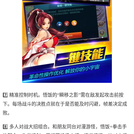
7️⃣ 精准控制时机。悟饭的“瞬移之影”需在敌发起攻击前按
下。每场战斗的决胜点就在于是否能及时闪避，帧差决定成
败。
8️⃣ 多人对战大招组合。和朋友同台对漫游怪，悟饭+拳击手