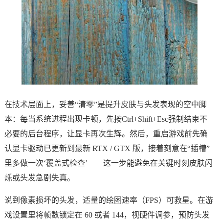
在技术层面上，妥善“清零”是提升皮肤与头发表现的空中脚
本：每当系统进程出现卡顿，先按Ctrl+Shift+Esc强制结束不
必要的后台程序，让显卡再次生辉。然后，重启游戏前先确
认显卡驱动已更新到最新 RTX / GTX 版，接着刻意在“插槽”
里多做一次‘覆盖式检查’——这一步能避免在关键时刻皮肤闪
烁或头发急剧失真。
说到像素损坏的头发，适量的绘图速率（FPS）可救星。在游
戏设置里将帧数锁定在 60 或者 144，视硬件调参，预防头发