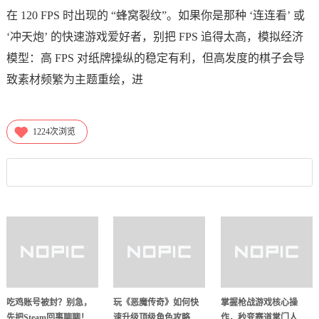
在 120 FPS 时出现的 “蜂窝裂纹”。如果你是那种 ‘连连看’ 或
‘冲天炮’ 的快速游戏爱好者，别把 FPS 追得太高，模拟经济
模型：高 FPS 对纸牌操纵的稳定有利，但高发度的棋子会导
致素材频繁为主题重绘，进
1224
次浏览
吃鸡账号被封？别急，
玩《恶魔传奇》如何快
掌握枪战游戏核心操
先把Steam回事聊聊！
速升级顶级角色攻略
作，秒变赛道掌门人