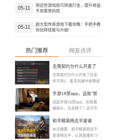
用这些游戏技巧快速打金，提升收益
05-11
不用靠黑科技
超大型传奇游戏下载攻略：手把手教
05-11
你玩转技能与升级!
热门推荐
网友点评
无畏契约为什么开麦了
无畏契约为什么开麦了队友
队友听不到(无畏契约听
听不到1、麦克风硬件故障或
声卡驱...
不到队友语音怎么回事)
手游18禁app，这些“禁
说起手游18禁app，别急着
区”你敢踏进去吗？
皱眉头，先坐稳了！这可不
是你...
和平精英杨志平是谁
本文摘要：和平精英杨志平
「男主播游戏和平精
线
是谁杨志平，以其直播名“少