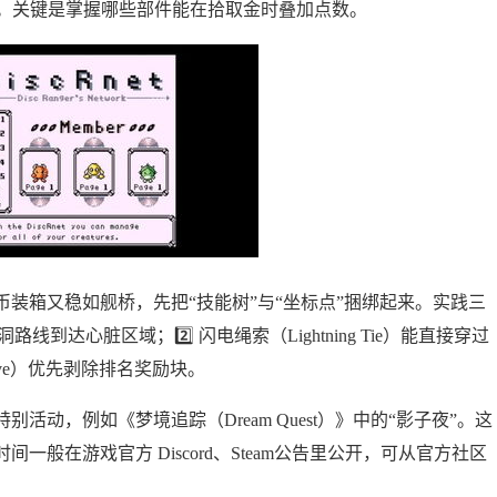
加效益。关键是掌握哪些部件能在拾取金时叠加点数。
装箱又稳如舰桥，先把“技能树”与“坐标点”捆绑起来。实践三
在跑洞路线到达心脏区域；2️⃣ 闪电绳索（Lightning Tie）能直接穿过
Glove）优先剥除排名奖励块。
动，例如《梦境追踪（Dream Quest）》中的“影子夜”。这
般在游戏官方 Discord、Steam公告里公开，可从官方社区