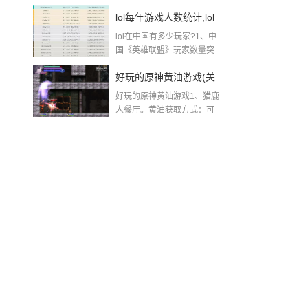
羽”在和平精英游...
英」
lol每年游戏人数统计,lol
lol在中国有多少玩家?1、中
每日在线人数查询国服
国《英雄联盟》玩家数量突
破...
好玩的原神黄油游戏(关
好玩的原神黄油游戏1、猎鹿
于原神很污的游戏的简
人餐厅。黄油获取方式：可
以牛奶...
单介绍)