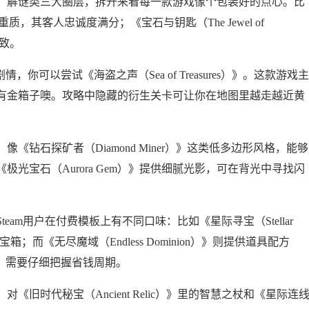
、解谜类三大圈层，拆开来看每一款游戏像个包装好的点心。比
重质，其客人忠诚度满分；《宝石与钥匙（The Jewel of
细致。
你可以尝试《海盗之声（Sea of Treasures）》。这款游戏主
有金箱子噢。攻略中隐藏的衍生关卡可让你在地图里越走越近黄
钻石探矿者（Diamond Miner）》这类低多边形风格，能够
光宝石（Aurora Gem）》提供细腻光影，可在背光中寻找闪
am用户在付费模板上有不同口味：比如《星际寻宝（Stellar
；而《无尽魔域（Endless Dominion）》则提供道具配方
，需要仔细把握省钱周期。
旧时代秘宝（Ancient Relic）》里的智慧之杖和《星际连