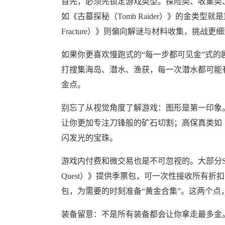
首先，必须先锁定游戏类型。探险类、收集类
如《古墓探秘（Tomb Raider）》的金类型就是
Fracture）》则偏向解谜与材料收集，挑战更
如果你更喜欢慢跑式的“每一步都可见金”式的剧情，
打搜集海岛、潜水、渔获，每一次潜水都可能
金点。
别忘了从视觉角度了解游戏：图形是第一印象。像《
让你更加专注刀锋般的矿石切割；高保真类如《极
闪发光的宝珠。
游戏内付费和微交易也是不可忽视的。大部分Ste
Quest）》提供季票包，可一次性接收所有折扣宝箱
包，为需要的时刻准备“黄金合集”。这两个点
装备留意：不是所有装备都会让你拿走最多金。对《