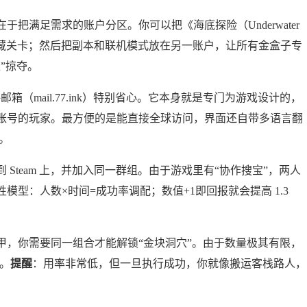
把满足需求的账户分区。你可以把《海底探险（Underwater
发现隐藏关卡；然后把副本和联机模式放在另一账户，让所有金盒子专
”掠夺。
箱（mail.77.ink）特别省心。它本身就是专门为游戏设计的，
账号的玩家。最方便的是能直接全球访问，界面还自带多语言翻
。
Steam 上，并加入同一群组。由于游戏里有“协作搜宝”，两人
型：人数×时间=成功率调配；数值+1即回报就会提高 1.3
甲，你需要同一组合才能解锁“金块洞穴”。由于数量极其有限，
效。
提醒
：用率非常低，但一旦执行成功，你就像搬运客栈路人，