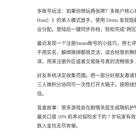
多账号玩法：如果你想玩两张牌？多账户核心在于
Hunt）》的单人模式放手，使用 Demo 
业分配。登陆后一键同步存档，轻松完成“跨区
最近发现一个注册Steam账号的小技巧，用七评邮
不用实名，解绑换绑都很灵活，适合经常折腾
译，用来注册外区或者交易账号真的流畅很多 
好友系统决定收集范围。把一部分好朋友邀请到 
三人微积分协同可一次性打开大箱子。按照线性模
倍。
盲盒故事：很多游戏会在剧情关底生成随机护
最关口是 10% 机率对探险余下的 7 岁玩家有
跌入金坑无尽奔窜。