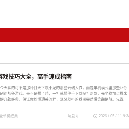
游戏技巧大全，高手速成指南
今天聊的可不是那种打天下喂小龙的那些云端大作，而是单机模式里那些让你
刷的战争游戏。是不是想了想，一打就想停手下载呢？别急，先坐稳加点爆米
解几款经典，保证你秒懂通关流程，瑟瑟发抖的瞬间突然爆笑翻倒船。先说
全单机经典
坑剧哥
2026 / 05 / 11 9:3