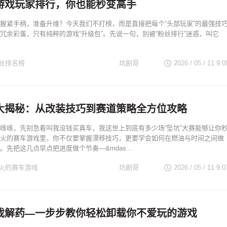
游戏玩家排行，你也能秒变高手
握紧手柄，准备升维？今天我们不打榜，而是直接把每个“头部玩家”的最强技
冗余彩蛋，只有纯粹的游戏“升级包”。先说一句，别被“粉丝排行”迷惑，叫它
丝排名榜
坑剧哥
2026 / 05 / 11 9:0
大揭秘：从改装技巧到赛道策略全方位攻略
咳咳，先别急着叫我没钱买真车，我这世上到底有多少场“坠坑”大赛能够让你
火的赛车游戏里，你不仅要掌握漂移技巧，更要学会如何在燃油与时间之间做
先把这几点早点把进度做个节奏—&mdas...
火的赛车游戏
坑剧哥
2026 / 05 / 11 9:0
m游戏解药—一步步教你轻松卸载你不爱玩的游戏