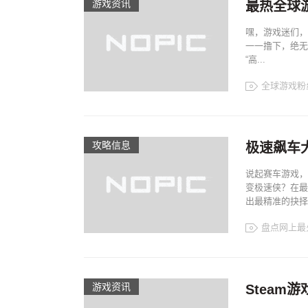
游戏资讯
最热全球
嘿，游戏迷们，
一一撸下，绝无
“高...
全球游戏粉
攻略信息
极速飙车
说起赛车游戏，
变极速侠？在最
出最精准的抉择。
盘点网上最
游戏资讯
Stea