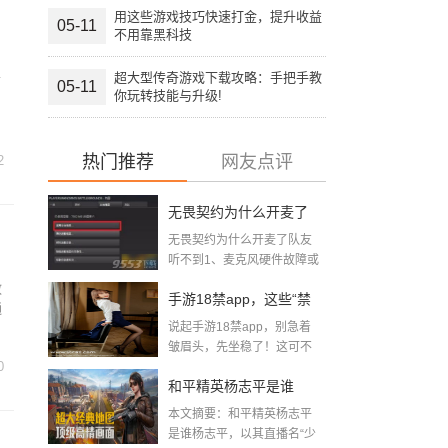
用这些游戏技巧快速打金，提升收益
05-11
不用靠黑科技
超大型传奇游戏下载攻略：手把手教
了
05-11
你玩转技能与升级!
热门推荐
网友点评
2
无畏契约为什么开麦了
无畏契约为什么开麦了队友
队友听不到(无畏契约听
听不到1、麦克风硬件故障或
声卡驱...
不到队友语音怎么回事)
教
手游18禁app，这些“禁
通
说起手游18禁app，别急着
区”你敢踏进去吗？
皱眉头，先坐稳了！这可不
0
是你...
和平精英杨志平是谁
本文摘要：和平精英杨志平
「男主播游戏和平精
是谁杨志平，以其直播名“少