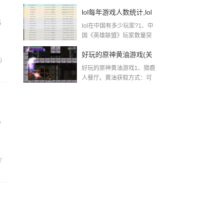
羽”在和平精英游...
英」
lol每年游戏人数统计,lol
巧
lol在中国有多少玩家?1、中
每日在线人数查询国服
国《英雄联盟》玩家数量突
破...
好玩的原神黄油游戏(关
9
好玩的原神黄油游戏1、猎鹿
于原神很污的游戏的简
人餐厅。黄油获取方式：可
以牛奶...
单介绍)
秒
7