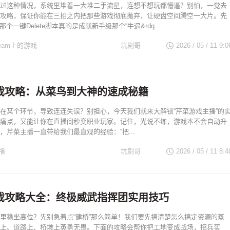
过这种情况，系统里堆着一大堆二手流星，连想不想玩都懵逼？别怕，一觉去
攻略，保证你能在三招之内把那些游戏彻底抛弃，让硬盘空间腾空一大片。先
那个一键Delete脚本真的是成就新手级那个“牛逼&rdq...
eam上的游戏
坑剧哥
2026 / 05 / 11 9:0
戏攻略：从菜鸟到大神的速成秘籍
在某个环节，导致连连失误？别担心，今天我们就来大解锁“芹菜游戏主播”的
痛点，又能让你在直播间秒变职业玩家。记住，光说不练，游戏本不会自动升
，芹菜主播一直带给我们最直观的经验：“把...
播
坑剧哥
2026 / 05 / 11 8:4
戏攻略大全：终极威武指挥团实用技巧
里稳坐高位？先别急着点“建桥”那么简单！我们要先搞清楚怎么搞定资源的蒸
上、道路上、桥墩上英勇无畏。下面的攻略会帮你把工地变成战场，招兵买