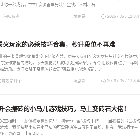
你一秒成名。###1.资源管理先决：金钱、木材、石...
工程队游戏
坑剧哥
2026 / 05 / 11 8:4
最火玩家的必杀技巧合集，秒升段位不再难
量的王者荣耀视频总能拿下亿级点赞，原来大佬们在这场竞技与社交的拉锯中
与操作兼备的技巧。今天就把背后的秘诀拆解给你，帮你把段位像点子一样飙
雄选角。热门攻略里常见的组合是“强后排+防御中路”，比...
的游戏是哪个
坑剧哥
2026 / 05 / 11 8:4
速提升会搬砖的小马儿游戏技巧，马上变砖石大佬！
家空档时，手腕像被塞进沙包里，拖着你一副“搬砖手作”——当我看到《会搬
游戏，我却被那个披着小马皮的可爱砖块冲击录输了台盼。别急，我先把你带
，真心奉上十足Bibl...