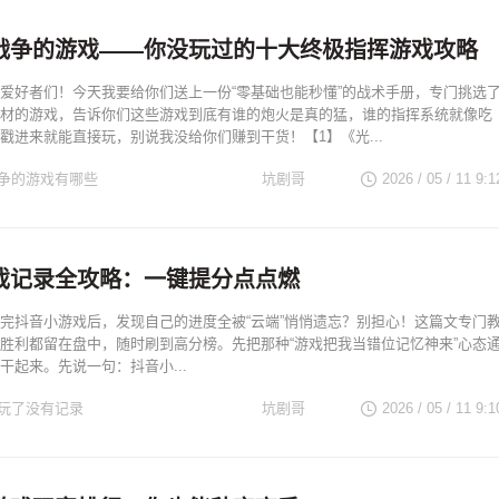
战争的游戏——你没玩过的十大终极指挥游戏攻略
爱好者们！今天我要给你们送上一份“零基础也能秒懂”的战术手册，专门挑选
材的游戏，告诉你们这些游戏到底有谁的炮火是真的猛，谁的指挥系统就像吃
戳进来就能直接玩，别说我没给你们赚到干货！【1】《光...
争的游戏有哪些
坑剧哥
2026 / 05 / 11 9:1
戏记录全攻略：一键提分点点燃
完抖音小游戏后，发现自己的进度全被“云端”悄悄遗忘？别担心！这篇文专门
胜利都留在盘中，随时刷到高分榜。先把那种“游戏把我当错位记忆神来”心态
干起来。先说一句：抖音小...
玩了没有记录
坑剧哥
2026 / 05 / 11 9:1