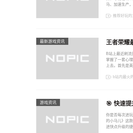
马、加速生产，让
推荐好玩的
最新游戏资讯
王者荣耀
B站上最近刷流
掌握了一套心理
上去。首先是英
b站内最火
游戏资讯
🎯 快
你是否每次进玩
的小马儿》这款
进快点升级的捷径