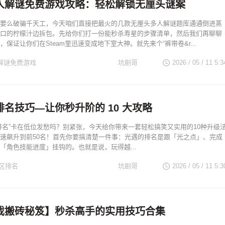
m多人解谜免费游戏攻略：轻松解锁无厘头谜案
要么破骗千天工，今天咱们直接把最火的几款无厘头多人解谜题库通通倒进蒸
口的柠檬汁边拆包。先给你们打一份能秒杀寿星的步骤清单，然后我们再聊聊
保证让你们在Steam里迅速变成地下室大神。就先来个“裤带卷&r...
人解谜免费游戏
坑剧哥
2026 / 05 / 11 5:3
名技巧—让你秒升阶的 10 大攻略
排名”卡在低位发愁吗？别紧张，今天给你带来一套轻松搞笑又实用的10种升级
速飙升到前50名！首先你要搞清楚一件事：光遇的排名是跟「光之点」、完成
「角色技能进度」挂钩的。也就是说，玩得越...
区排名
坑剧哥
2026 / 05 / 11 5:3
戏搬砖秘笈】秒杀高手的实用技巧合集