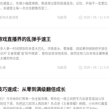
在键盘上，先做小幅度弹跳，再逐渐过度到高速连击。记住，手指不一定要比
，关键是让每一次点击都像百变二...
影响夫妻感情
坑剧哥
2026 / 05 / 11 5:0
游戏直播界的乱弹手速王
多人第一时间想到的多是大巴扎、济南泉水、曹操墓…但如果你刚刚把手放在
点开“王者荣耀”或“和平精英”，那你会惊讶地发现，居然还有几位本地主播等着
播的特点是...
主播
坑剧哥
2026 / 05 / 11 5:0
技巧速成：从零到满级翻倍成长
们！今天给你们带来一份全能攻略，帮你在一夜之间把平凡玩家变成战斗狂
别往下滑，先把这几招顶上再回来？先点进《王者荣耀》刷图，小伙伴们最爱
。刚开始时身手一团糟，如何一瞬间变成秒杀三国？关键在于“打&ldqu...