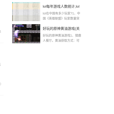
羽”在和平精英游...
英」
lol每年游戏人数统计,lol
lol在中国有多少玩家?1、中
每日在线人数查询国服
国《英雄联盟》玩家数量突
破...
好玩的原神黄油游戏(关
4
好玩的原神黄油游戏1、猎鹿
于原神很污的游戏的简
人餐厅。黄油获取方式：可
以牛奶...
单介绍)
法
0