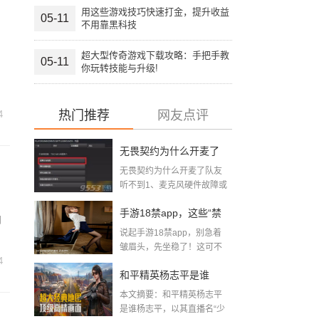
用这些游戏技巧快速打金，提升收益
05-11
不用靠黑科技
超大型传奇游戏下载攻略：手把手教
05-11
你玩转技能与升级!
。
热门推荐
网友点评
4
无畏契约为什么开麦了
无畏契约为什么开麦了队友
队友听不到(无畏契约听
听不到1、麦克风硬件故障或
声卡驱...
不到队友语音怎么回事)
手游18禁app，这些“禁
问
说起手游18禁app，别急着
区”你敢踏进去吗？
皱眉头，先坐稳了！这可不
4
是你...
和平精英杨志平是谁
本文摘要：和平精英杨志平
「男主播游戏和平精
是谁杨志平，以其直播名“少