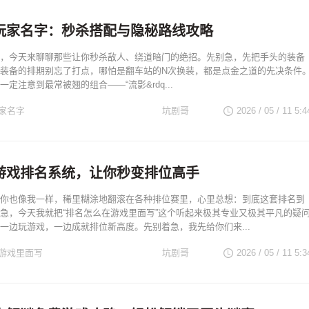
玩家名字：秒杀搭配与隐秘路线攻略
，今天来聊聊那些让你秒杀敌人、绕道暗门的绝招。先别急，先把手头的装备
装备的排期别忘了打点，哪怕是翻车站的N次换装，都是点金之道的先决条件
定注意到最常被翘的组合——“流影&rdq...
家名字
坑剧哥
2026 / 05 / 11 5:4
游戏排名系统，让你秒变排位高手
你也像我一样，稀里糊涂地翻滚在各种排位赛里，心里总想：到底这套排名到
急，今天我就把“排名怎么在游戏里面写”这个听起来极其专业又极其平凡的疑
一边玩游戏，一边成就排位新高度。先别着急，我先给你们来...
游戏里面写
坑剧哥
2026 / 05 / 11 5:3