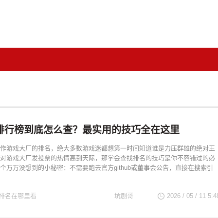
排行榜到底怎么查？最实用的技巧全在这里
作游戏大厂的排名，绝大多数游戏迷都想第一时间知道谁是力压群雄的绝对王
对游戏大厂发投票的热情高到天际，那学会查找排名的技巧是你不容错过的必
个万万没想到的小秘密：不需要跑去官方github或董事会公告，直接在搜索引
排名在哪里看
坑剧哥
2026 / 05 / 11 5:4