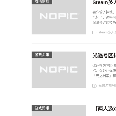
攻略信息
Stea
要么输了掉钱，
汽杯子，边喝可
深藏金矿的技巧，
steam多
游戏资讯
光遇号区排
你还在为“号区
招，保证让你快
「光之档案」和
光遇游戏号
游戏资讯
【两人游