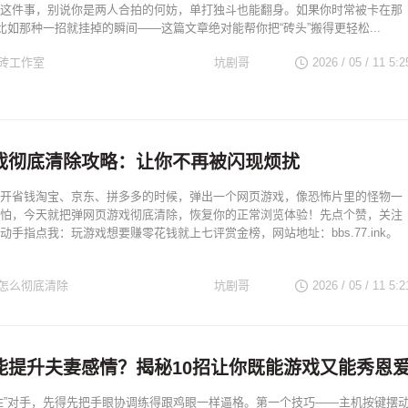
这件事，别说你是两人合拍的何妨，单打独斗也能翻身。如果你时常被卡在那
—比如那种一招就挂掉的瞬间——这篇文章绝对能帮你把“砖头”搬得更轻松...
砖工作室
坑剧哥
2026 / 05 / 11 5:2
戏彻底清除攻略：让你不再被闪现烦扰
开省钱淘宝、京东、拼多多的时候，弹出一个网页游戏，像恐怖片里的怪物一
怕，今天就把弹网页游戏彻底清除，恢复你的正常浏览体验！先点个赞，关注
动手指点我：玩游戏想要赚零花钱就上七评赏金榜，网站地址：bbs.77.ink。
怎么彻底清除
坑剧哥
2026 / 05 / 11 5:2
能提升夫妻感情？揭秘10招让你既能游戏又能秀恩
住”对手，先得先把手眼协调练得跟鸡眼一样逼格。第一个技巧——主机按键摆