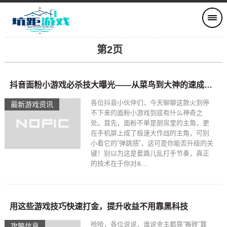
第2页
抖音面粉小游戏必杀技大曝光——从菜鸟到大神的速成之路
各位抖音小伙伴们，今天聊聊这款火到停
最新游戏资讯
不下来的面粉小游戏到底有什么神奇之
处。首先，面粉不单是厨房里的主角，更
在手机屏上成了极速大作战的主角，可别
小看它的“弹跳感”，这可是你能否升级的关
键！别以为这是套路儿乱打手节奏，真正
的技术在于你对&...
用这些游戏技巧快速打金，提升收益不用靠黑科技
哈哈，各位说说，谁说金主都靠“搬砖”算
攻略信息