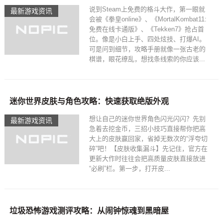
说到Steam上免费的格斗大作，第一眼就
最新游戏资讯
会被《拳皇online》、《MortalKombat11:
免费在线卡通版》、《Tekken7》抢占首
位。像是小白上手、四处炫技、打爆AI。
可是问到细节，攻略手册就像一张古老的
棋谱，眼花缭乱，想找条线索的你应该...
迷你世界皮肤与角色攻略：快速获取绝版外观
想让自己的迷你世界角色闪光闪闪？先别
最新游戏资讯
急着去挖金币，三招小技巧直接帮你把高
大上的皮肤赢回家，省掉无数次的“浮夸切
碎”吧！【皮肤收集漏斗】先记住，官方在
更新大作时往往会把高质量皮肤直接放进
“必刷”栏。第一步，打开皮...
垃圾恐怖游戏测评攻略：从闹钟惊魂到黑暗屋