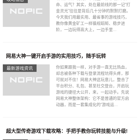
命、运气？其实，处在最前线的那一记“打
金灵光”往往是背后几十分钟的默默打磨。
今天我们用最实用、最省事的游戏技巧，
教你像黄金矿工一样循规蹈矩、稳步进
阶，一边玩得高大上，一边手里...
网易大神一键开启手游的实用技巧，随手玩转
你如果跟我一样，对手游一直无比热血，
最新游戏资讯
却总被各种下载与登录流程坑得头疼，那
可就对不住！网易大神这玩意儿，整合了
平台积分、礼包、甚至社交登台，开启玩
游戏的捷径大公开，来，一起动手。先说
网易大神整体架构：它不是普通的官方启
动器，而是一套集成化的“游戏运...
超大型传奇游戏下载攻略：手把手教你玩转技能与升级!