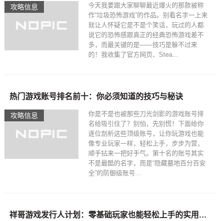
今天我要跟大家聊聊最近爆火的那款被称
攻略信息
作“垃圾恐怖游戏”的作品。别看名字一上来
就让人怀疑它是不是个笑话，玩过的人都
说它的恐怖感跟真正的经典恐怖游戏差不
多，而最关键的是——技巧是躲不过来
的！我收集了官方网页、Stea...
热门游戏账号排名前十：你必须知道的技巧与秘诀
你是不是也被那些刀光剑影的游戏账号排
攻略信息
名给吸引住了？别怕，先别慌！下面给你
逐位剖析这些顶级账号，让你玩游戏也能
像专业玩家一样，轻松上手，步步为营，
顺手拈来一把好手气。第十名的账号其实
不是最酷的名字，而是“隐藏墓地百分百安
全”的防御级账号...
祥哥游戏发行人计划：零基础玩家也能轻松上手的实用攻略