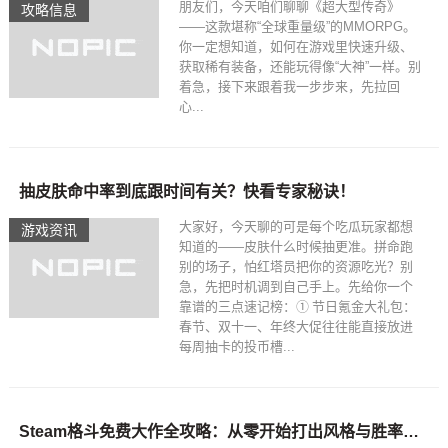
朋友们，今天咱们聊聊《超大型传奇》
攻略信息
——这款堪称“全球重量级”的MMORPG。
你一定想知道，如何在游戏里快速升级、
获取稀有装备，还能玩得像“大神”一样。别
着急，接下来跟着我一步步来，先拉回
心...
抽皮肤命中率到底跟时间有关？快看专家秘诀！
大家好，今天聊的可是每个吃瓜玩家都想
游戏资讯
知道的——皮肤什么时候抽更准。拼命跑
别的场子，怕红塔员把你的资源吃光？别
急，先把时机调到自己手上。先给你一个
靠谱的三点速记榜：① 节日氪金大礼包：
春节、双十一、年终大促往往能直接放进
每周抽卡的投币槽...
Steam格斗免费大作全攻略：从零开始打出风格与胜率双赢的绝招