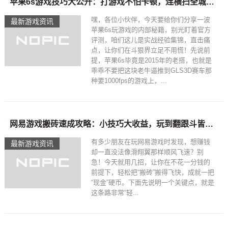
苹果6s游戏技巧大公开：打游戏不怕卡顿，连横扫全城也不在话下
嘿，各位小伙伴，今天要给你们分享一波
最新游戏资讯
苹果6s玩游戏的内部秘籍，别光盯着官方
评测，咱们这儿是实战经验集锦，直击痛
点，让你们在斗狠界立足不用慌！先说前
提，苹果6s毕竟是2015年的老搭，也就是
乖乖不要把这块老牛逼推到GLS3D赛车那
种要1000fps的游戏上，...
网易游戏搬砖速成攻略：小技巧大收益，玩到翻跟斗皆可招财
有多少朋友在玩网易游戏时发现，想赚钱
最新游戏资讯
却一直没法像滑翔翼那样顺风飞速？别
急！今天就用几招，让你在不花一分钱的
前提下，轻松把“搬砖”搬得飞快，成就一把
“现金”硬币。下面先说明一个关键点，就是
这条路非常“轻...