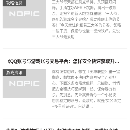
王大爷每天都在刷点单排，头顶蓝灯闪
攻略信息
烁，手指在QWER上跳舞，抖出一波误
杀。刚报名的新人跑到群里喊：“王大爷，
匹配的游戏名字是啥？我要能跟上你的节
奏！”今天就让你跟着王大爷的节奏，领略
一波干货，保证你也能一键滑铁卢。先说
王大爷最爱用...
《QQ账号与游戏账号交易平台：怎样安全快速获取升级技巧》
你有没有想过，想在《英雄联盟》里一键
游戏资讯
翻盘，却犹豫不决因为账号安全？别担
心，下面这条攻略就像抓一只蝴蝶，悄悄
把安全和技巧都绑到一起，保你游刃有
余。先别急，先让我告诉你一个小秘诀：
想要稳定的账号，最敲的，就是“实名绑定
+多重验证码”。白话说...