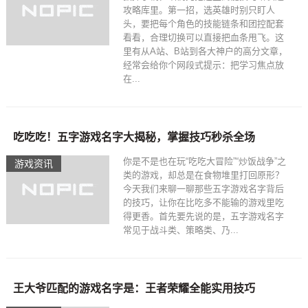
攻略库里。第一招，选英雄时别只盯人
头，要把每个角色的技能链条和团控配套
看看，合理切换可以直接把血条甩飞。这
里有从A站、B站到各大神户的高分文章，
经常会给你个网段式提示：把学习焦点放
在...
吃吃吃！五字游戏名字大揭秘，掌握技巧秒杀全场
你是不是也在玩“吃吃大冒险”“炒饭战争”之
游戏资讯
类的游戏，却总是在食物堆里打回原形？
今天我们来聊一聊那些五字游戏名字背后
的技巧，让你在比吃多不能输的游戏里吃
得更香。首先要先说的是，五字游戏名字
常见于战斗类、策略类、乃...
王大爷匹配的游戏名字是：王者荣耀全能实用技巧