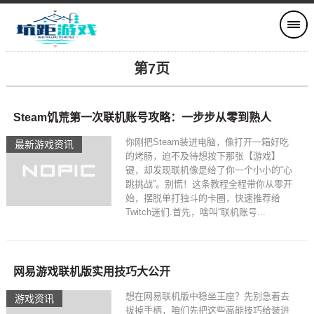
第7页
Steam饥荒第一次联机账号攻略：一步步从零到熟人
你刚把Steam装进电脑，像打开一箱好吃
最新游戏资讯
的烤肠，迫不及待想按下那张【游戏】
键，却发现联机像是给了你一个小小的“心
跳挑战”。别慌！这条教程全程带你从零开
始，摆脱单打独斗的卡圈，快速推荐给
Twitch迷们.首先，啥叫“联机账号...
网易游戏联机版实用技巧大公开
想在网易联机版中稳坐王座？先别急着去
游戏资讯
拔掉手柄，咱们先把这些高能技巧给装进