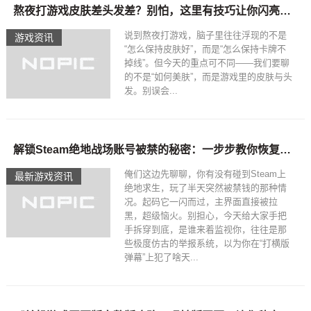
熬夜打游戏皮肤差头发差？别怕，这里有技巧让你闪亮登场
说到熬夜打游戏，脑子里往往浮现的不是
游戏资讯
“怎么保持皮肤好”，而是“怎么保持卡牌不
掉线”。但今天的重点可不同——我们要聊
的不是“如何美肤”，而是游戏里的皮肤与头
发。别误会...
解锁Steam绝地战场账号被禁的秘密：一步步教你恢复与防护
俺们这边先聊聊，你有没有碰到Steam上
最新游戏资讯
绝地求生，玩了半天突然被禁钱的那种情
况。起码它一闪而过，主界面直接被拉
黑，超级恼火。别担心，今天给大家手把
手拆穿到底，是谁来着监视你，往往是那
些极度仿古的举报系统，以为你在“打横版
弹幕”上犯了啥天...