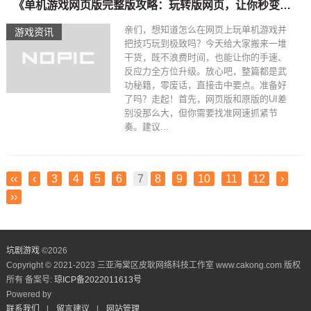
《单机游戏网页版完整版攻略：玩转版网页，让你秒变大神》
亲们，想知道怎么在网页上玩单机游戏并
游戏资讯
把技巧玩到极致吗？今天给大家搬来一堆
干货，既不浪费时间，也能让你的手速、
反应力全方位升级。放心吧，整篇都是武
功秘籍，零废话，直接击中要点。准备好
了吗？走起！首先，网页版和原版的UI差
别没那么大，但你需要找准网速抓紧节
奏。建议...
‹‹
‹
3
4
5
6
7
8
9
10
11
12
›
››
坑剧游戏
©
2026
Copyright © 2021-2023 三亚海棠区皮耿网络科技工作室 www.cakong.com 版权
所有 备案号:
琼ICP备2022011613号
Powered by
联系我们
|
留言建议
|
网站管理