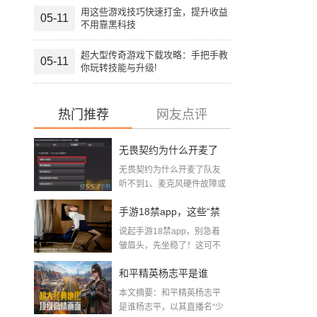
用这些游戏技巧快速打金，提升收益
05-11
不用靠黑科技
超大型传奇游戏下载攻略：手把手教
05-11
你玩转技能与升级!
热门推荐
网友点评
无畏契约为什么开麦了
无畏契约为什么开麦了队友
队友听不到(无畏契约听
听不到1、麦克风硬件故障或
声卡驱...
不到队友语音怎么回事)
手游18禁app，这些“禁
说起手游18禁app，别急着
区”你敢踏进去吗？
皱眉头，先坐稳了！这可不
是你...
和平精英杨志平是谁
本文摘要：和平精英杨志平
「男主播游戏和平精
是谁杨志平，以其直播名“少