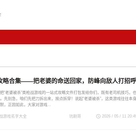
全
攻略合集——把老婆的命送回家，防峰向敌人打招
把“老婆被杀”类枪战游戏的一站式攻略文件打包发给你们，既有老司机技巧，
。先别急，咱们先把刀拆出来，按点拆穿！说起“老婆被杀”，这类游戏往往本
默，正因如此，大家对游戏...
战游戏名字大全
坑剧哥
2026 / 05 / 11 20:4