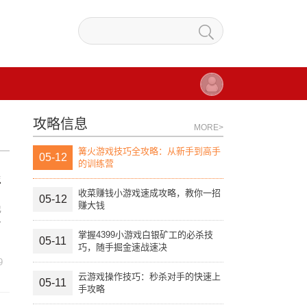
攻略信息
MORE>
篝火游戏技巧全攻略：从新手到高手
05-12
的训练营
呼
收菜赚钱小游戏速成攻略，教你一招
05-12
赚大钱
也
身
掌握4399小游戏白银矿工的必杀技
05-11
巧，随手掘金速战速决
9
云游戏操作技巧：秒杀对手的快速上
05-11
手攻略