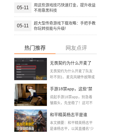
用这些游戏技巧快速打金，提升收益
05-11
不用靠黑科技
超大型传奇游戏下载攻略：手把手教
05-11
你玩转技能与升级!
热门推荐
网友点评
无畏契约为什么开麦了
无畏契约为什么开麦了队友
队友听不到(无畏契约听
听不到1、麦克风硬件故障或
声卡驱...
不到队友语音怎么回事)
手游18禁app，这些“禁
说起手游18禁app，别急着
区”你敢踏进去吗？
皱眉头，先坐稳了！这可不
是你...
和平精英杨志平是谁
本文摘要：和平精英杨志平
「男主播游戏和平精
是谁杨志平，以其直播名“少