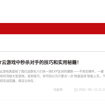
NT云游戏中秒杀对手的技巧和实用秘籍！
T云游戏真是给了我们这群宅人们另一块EXP区间的爆款——不用买硬件，一键
有的顶级大型游戏。说到技巧，你可别以为只要点一点“快速连线”就能上天。
招实战武器，保证让你在...
坑剧哥
2026 / 05 / 11 21:1