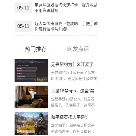
用这些游戏技巧快速打金，提升收益
05-11
不用靠黑科技
超大型传奇游戏下载攻略：手把手教
05-11
你玩转技能与升级!
热门推荐
网友点评
无畏契约为什么开麦了
无畏契约为什么开麦了队友
队友听不到(无畏契约听
听不到1、麦克风硬件故障或
声卡驱...
不到队友语音怎么回事)
手游18禁app，这些“禁
说起手游18禁app，别急着
区”你敢踏进去吗？
皱眉头，先坐稳了！这可不
是你...
和平精英杨志平是谁
本文摘要：和平精英杨志平
「男主播游戏和平精
是谁杨志平，以其直播名“少